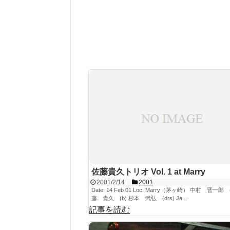
佐藤貴久トリオ Vol. 1 at Marry
2001/2/14
2001
Date: 14 Feb 01 Loc: Marry（茅ヶ崎） 中村 晋一郎 (
藤 貴久 (b) 杉本 武弘 (drs) Ja...
記事を読む