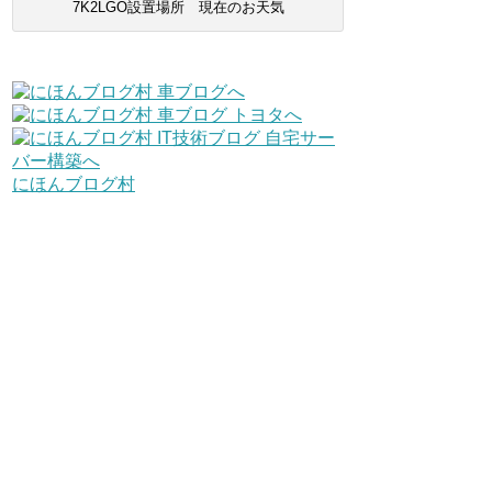
7K2LGO設置場所 現在のお天気
にほんブログ村