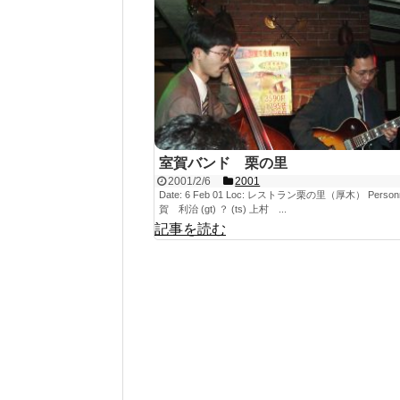
室賀バンド 栗の里
2001/2/6
2001
Date: 6 Feb 01 Loc: レストラン栗の里（厚木） Personn
賀 利治 (gt) ？ (ts) 上村 ...
記事を読む