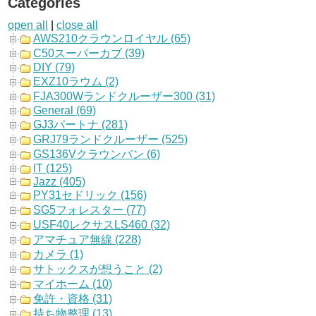
Categories
open all
|
close all
AWS210クラウンロイヤル (65)
C50スーパーカブ (39)
DIY (79)
EXZ10ラウム (2)
FJA300Wランドクルーザー300 (31)
General (69)
GJ3パートナ (281)
GRJ79ランドクルーザー (525)
GS136Vクラウンバン (6)
IT (125)
Jazz (405)
PY31セドリック (156)
SG5フォレスター (77)
USF40レクサスLS460 (32)
アマチュア無線 (228)
カメラ (1)
サトックスが想うこと (2)
マイホーム (10)
免許・資格 (31)
持ち物整理 (13)