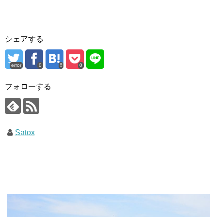
シェアする
error
0
0
フォローする
Satox