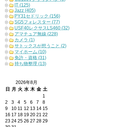
IT (125)
Jazz (405)
PY31セドリック (156)
SG5フォレスター (77)
USF40レクサスLS460 (32)
アマチュア無線 (228)
カメラ (1)
サトックスが想うこと (2)
マイホーム (10)
免許・資格 (31)
持ち物整理 (13)
2026年8月
日
月
火
水
木
金
土
1
2
3
4
5
6
7
8
9
10
11
12
13
14
15
16
17
18
19
20
21
22
23
24
25
26
27
28
29