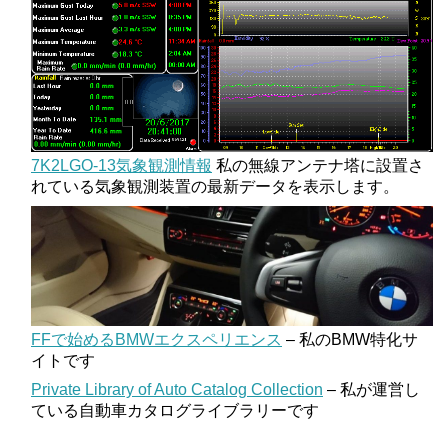
7K2LGO-13気象観測情報
私の無線アンテナ塔に設置さ
れている気象観測装置の最新データを表示します。
FFで始めるBMWエクスペリエンス
– 私のBMW特化サ
イトです
Private Library of Auto Catalog Collection
– 私が運営し
ている自動車カタログライブラリーです