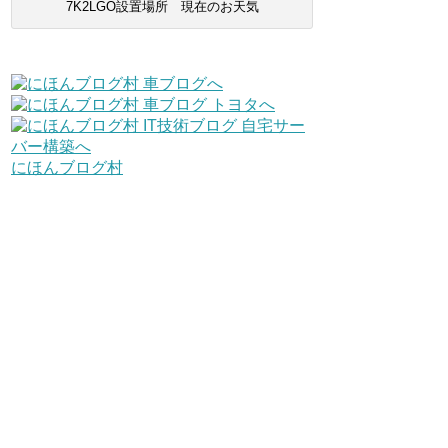
7K2LGO設置場所 現在のお天気
にほんブログ村