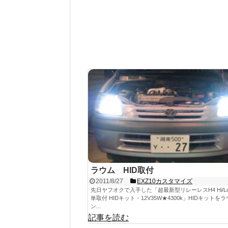
ラウム HID取付
2011/8/27
EXZ10カスタマイズ
先日ヤフオクで入手した「超最新型リレーレスH4 Hi/L
単取付 HIDキット・12V35W★4300k」HIDキットを
ン...
記事を読む