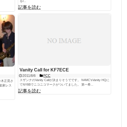
るI...
記事を読む
Vanity Call for KF7ECE
2011/8/6
FCC
スザンナのVanity Callが決まりそうでです。 N4MC’sVanity HQに
鈴木正晃さ
てNY8Bでニコニコマークがついてました。 第一希...
楽家レス
記事を読む