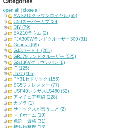
Categories
open all
|
close all
AWS210クラウンロイヤル (65)
C50スーパーカブ (39)
DIY (79)
EXZ10ラウム (2)
FJA300Wランドクルーザー300 (31)
General (69)
GJ3パートナ (281)
GRJ79ランドクルーザー (525)
GS136Vクラウンバン (6)
IT (125)
Jazz (405)
PY31セドリック (156)
SG5フォレスター (77)
USF40レクサスLS460 (32)
アマチュア無線 (228)
カメラ (1)
サトックスが想うこと (2)
マイホーム (10)
免許・資格 (31)
持ち物整理 (13)