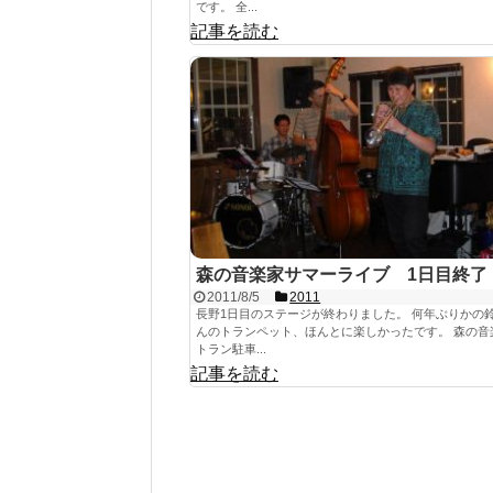
です。 全...
記事を読む
森の音楽家サマーライブ 1日目終了
2011/8/5
2011
長野1日目のステージが終わりました。 何年ぶりかの
んのトランペット、ほんとに楽しかったです。 森の音
トラン駐車...
記事を読む