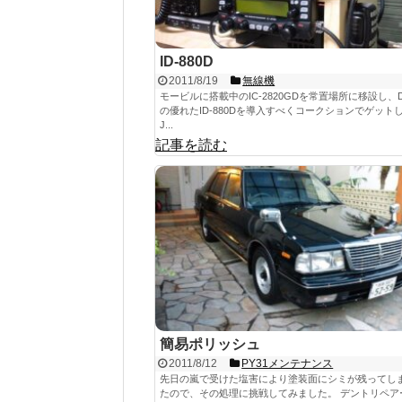
ID-880D
2011/8/19
無線機
モービルに搭載中のIC-2820GDを常置場所に移設し、
の優れたID-880Dを導入すべくコークションでゲット
J...
記事を読む
簡易ポリッシュ
2011/8/12
PY31メンテナンス
先日の嵐で受けた塩害により塗装面にシミが残ってし
たので、その処理に挑戦してみました。 デントリペア