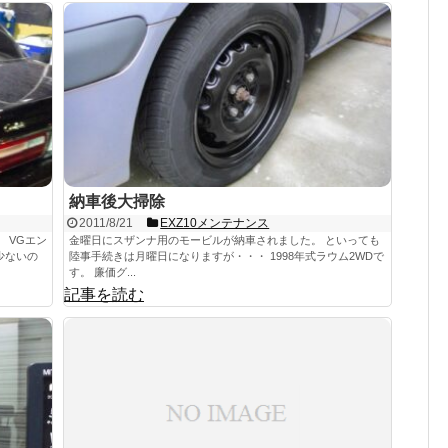
納車後大掃除
2011/8/21
EXZ10メンテナンス
 VGエン
金曜日にスザンナ用のモービルが納車されました。 といっても
少ないの
陸事手続きは月曜日になりますが・・・ 1998年式ラウム2WDで
す。 廉価グ...
記事を読む