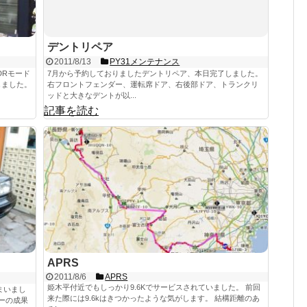
デントリペア
2011/8/13
PY31メンテナンス
DRモード
7月から予約しておりましたデントリペア、本日完了しました。
しました。
右フロントフェンダー、運転席ドア、右後部ドア、トランクリ
ッドと大きなデントが以...
記事を読む
APRS
2011/8/6
APRS
姫木平付近でもしっかり9.6Kでサービスされていました。 前回
まいまし
来た際には9.6kはきつかったような気がします。 結構距離のあ
ーの成果