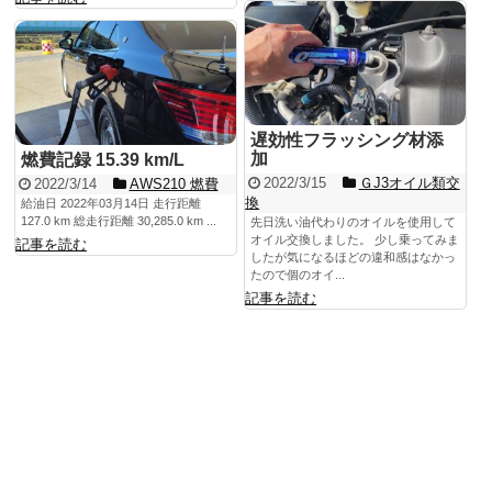
遅効性フラッシング材添
加
燃費記録 15.39 km/L
2022/3/15
ＧJ3オイル類交
2022/3/14
AWS210 燃費
換
給油日 2022年03月14日 走行距離
127.0 km 総走行距離 30,285.0 km ...
先日洗い油代わりのオイルを使用して
オイル交換しました。 少し乗ってみま
記事を読む
したが気になるほどの違和感はなかっ
たので個のオイ...
記事を読む