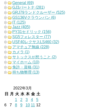
General (69)
GJ3パートナ (281)
GRJ79ランドクルーザー (525)
GS136Vクラウンバン (6)
IT (125)
Jazz (405)
PY31セドリック (156)
SG5フォレスター (77)
USF40レクサスLS460 (32)
アマチュア無線 (228)
カメラ (1)
サトックスが想うこと (2)
マイホーム (10)
免許・資格 (31)
持ち物整理 (13)
2022年3月
日
月
火
水
木
金
土
1
2
3
4
5
6
7
8
9
10
11
12