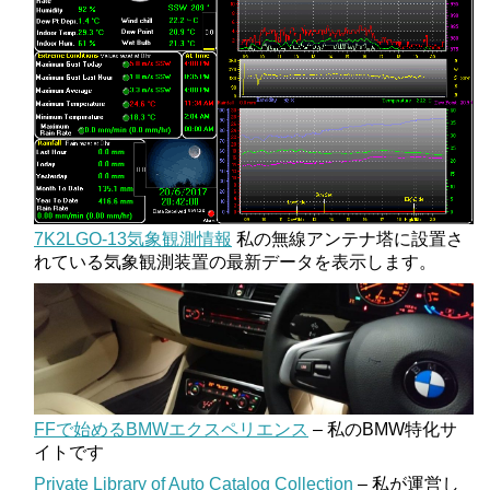
7K2LGO-13気象観測情報
私の無線アンテナ塔に設置さ
れている気象観測装置の最新データを表示します。
FFで始めるBMWエクスペリエンス
– 私のBMW特化サ
イトです
Private Library of Auto Catalog Collection
– 私が運営し