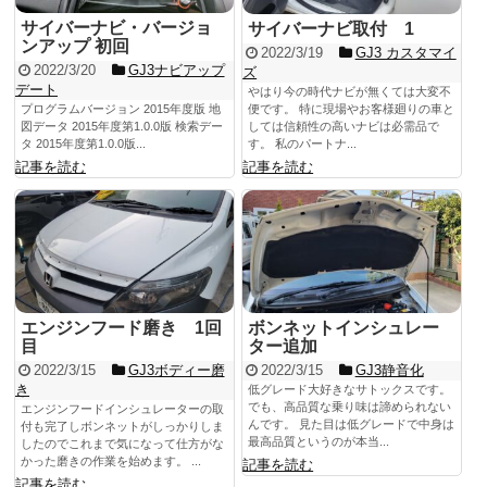
サイバーナビ・バージョ
サイバーナビ取付 1
ンアップ 初回
2022/3/19
GJ3 カスタマイ
2022/3/20
GJ3ナビアップ
ズ
デート
やはり今の時代ナビが無くては大変不
プログラムバージョン 2015年度版 地
便です。 特に現場やお客様廻りの車と
図データ 2015年度第1.0.0版 検索デー
しては信頼性の高いナビは必需品で
タ 2015年度第1.0.0版...
す。 私のパートナ...
記事を読む
記事を読む
エンジンフード磨き 1回
ボンネットインシュレー
目
ター追加
2022/3/15
GJ3ボディー磨
2022/3/15
GJ3静音化
き
低グレード大好きなサトックスです。
でも、高品質な乗り味は諦められない
エンジンフードインシュレーターの取
んです。 見た目は低グレードで中身は
付も完了しボンネットがしっかりしま
最高品質というのが本当...
したのでこれまで気になって仕方がな
かった磨きの作業を始めます。 ...
記事を読む
記事を読む