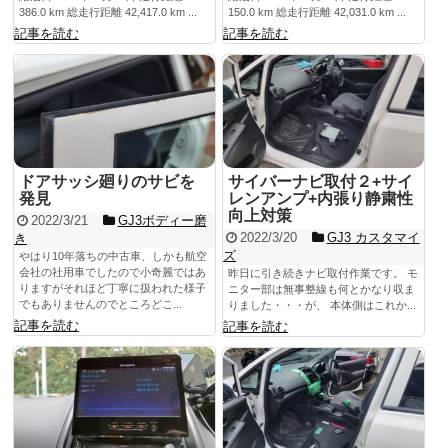
386.0 km 総走行距離 42,417.0 km ...
150.0 km 総走行距離 42,031.0 km ...
記事を読む
記事を読む
ドアサッシ廻りのサビを
サイバーナビ取付２+サイ
発見
レンアンプ+内張り静粛性
向上対策
2022/3/21
GJ3ボディー磨
2022/3/20
GJ3 カスタマイ
き
ズ
やはり10年落ちの中古車、しかも航空
会社の社用車でしたので小奇麗ではあ
昨日に引き続きナビ取付作業です。 モ
りますがそれほど丁寧に扱われた様子
ニター部は無事整線も何とかなり収ま
でもありませんのでところどこ...
りました・・・が、 本体側はこれか...
記事を読む
記事を読む