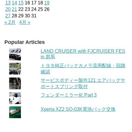
13
14
15
16
17
18
19
20
21
22
23
24
25
26
27
28
29
30
31
« 2月
4月 »
Popular Articles
LAND CRUISER with FJCRUISER FES
in 群馬
トヨタ純正バックカメラ流用配線・回路
確認
サービスボディー製作121 エアバッグサ
ポートスプリング取付
フェンダーミラー化 Part 3
Xperia XZ2 SO-03K電池パック交換