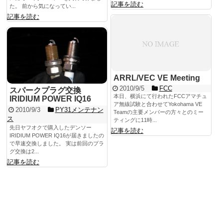
記事を読む
た。 前から気になってい...
記事を読む
ARRL/VEC VE Meeting
2010/9/5
FCC
スパークプラグ交換
本日、横浜にて行われたFCCアマチュ
IRIDIUM POWER IQ16
ア無線試験と合わせてYokohama VE
2010/9/3
PY31メンテナン
Teamの主要メンバーの方々とのミー
ス
ティングに11時...
先日ヤフオクで購入したデンソー
記事を読む
IRIDIUM POWER IQ16が届きましたの
で早速交換しました。 実は前回のプラ
グ交換は2...
記事を読む