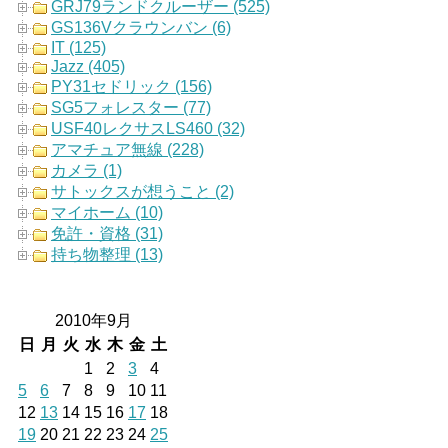
GRJ79ランドクルーザー (525)
GS136Vクラウンバン (6)
IT (125)
Jazz (405)
PY31セドリック (156)
SG5フォレスター (77)
USF40レクサスLS460 (32)
アマチュア無線 (228)
カメラ (1)
サトックスが想うこと (2)
マイホーム (10)
免許・資格 (31)
持ち物整理 (13)
2010年9月
日
月
火
水
木
金
土
1
2
3
4
5
6
7
8
9
10
11
12
13
14
15
16
17
18
19
20
21
22
23
24
25