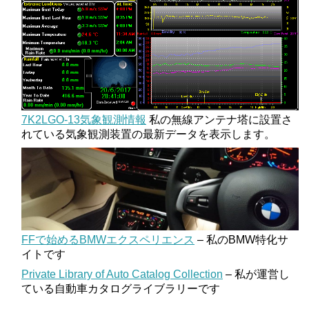
7K2LGO-13気象観測情報
私の無線アンテナ塔に設置さ
れている気象観測装置の最新データを表示します。
FFで始めるBMWエクスペリエンス
– 私のBMW特化サ
イトです
Private Library of Auto Catalog Collection
– 私が運営し
ている自動車カタログライブラリーです