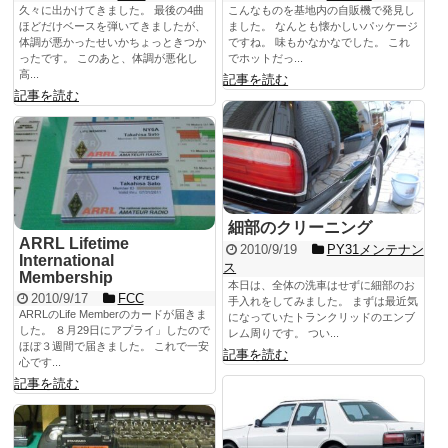
久々に出かけてきました。 最後の4曲
こんなものを基地内の自販機で発見し
ほどだけベースを弾いてきましたが、
ました。 なんとも懐かしいパッケージ
体調が悪かったせいかちょっときつか
ですね。 味もかなかなでした。 これ
ったです。 このあと、体調が悪化し
でホットだっ...
高...
記事を読む
記事を読む
細部のクリーニング
ARRL Lifetime
2010/9/19
PY31メンテナン
International
ス
Membership
本日は、全体の洗車はせずに細部のお
2010/9/17
FCC
手入れをしてみました。 まずは最近気
ARRLのLife Memberのカードが届きま
になっていたトランクリッドのエンブ
した。 ８月29日にアプライ」したので
レム周りです。 つい...
ほぼ３週間で届きました。 これで一安
記事を読む
心です...
記事を読む