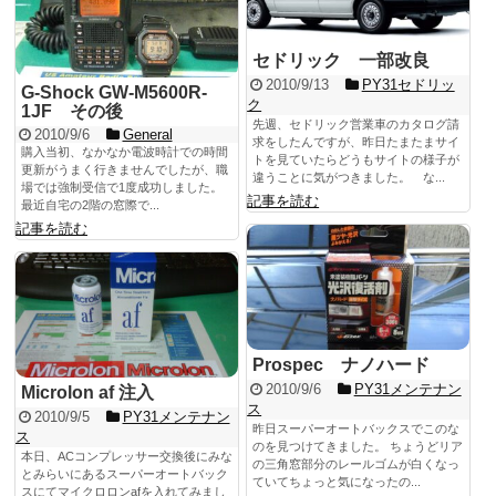
セドリック 一部改良
2010/9/13
PY31セドリッ
G-Shock GW-M5600R-
ク
1JF その後
先週、セドリック営業車のカタログ請
2010/9/6
General
求をしたんですが、昨日たまたまサイ
購入当初、なかなか電波時計での時間
トを見ていたらどうもサイトの様子が
更新がうまく行きませんでしたが、職
違うことに気がつきました。 な...
場では強制受信で1度成功しました。
記事を読む
最近自宅の2階の窓際で...
記事を読む
Prospec ナノハード
2010/9/6
PY31メンテナン
Microlon af 注入
ス
2010/9/5
PY31メンテナン
昨日スーパーオートバックスでこのな
ス
のを見つけてきました。 ちょうどリア
本日、ACコンプレッサー交換後にみな
の三角窓部分のレールゴムが白くなっ
とみらいにあるスーパーオートバック
ていてちょっと気になったの...
スにてマイクロロンafを入れてみまし