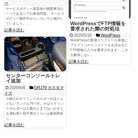
ー
サービスボディー架装後の懸案事項の
一つであるリアの車高問題。 サービス
ボディー製作中からいろいろと検討し
WordPressでFTP情報を
ていました。 ...
要求された際の対処法
記事を読む
2020/5/10
WordPress
WordPressの新規インストール直後に
プラグインのインストールを試みると
FTP情報の入力を要求されます。 これ
を解決しない...
記事を読む
センターコンソールトレ
イ追加
2020/5/8
GRJ79 カスタマ
イズ
小物入れやドリンクホルダーがほとん
どないランクル79です。やはりドリン
クホルダーは人数分とまではいかずと
も運転席と助手席分ぐらいは最低限欲
し...
記事を読む