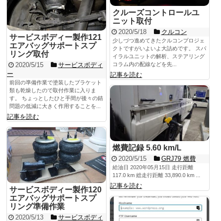
クルーズコントロールユ
ニット取付
2020/5/18
クルコン
サービスボディー製作121
少しづつ進めてきたクルコンプロジェ
エアバッグサポートスプ
クトですがいよいよ大詰めです。 スパ
リング取付
イラルユニットの解析、ステアリング
2020/5/15
サービスボディ
コラム内の配線などを先...
ー
記事を読む
前回の準備作業で塗装したブラケット
類も乾燥したので取付作業に入りま
す。 ちょっとしたひと手間が後々の錆
問題の低減に大きく作用することを...
記事を読む
燃費記録 5.60 km/L
2020/5/15
GRJ79 燃費
給油日 2020年05月15日 走行距離
117.0 km 総走行距離 33,890.0 km ...
記事を読む
サービスボディー製作120
エアバッグサポートスプ
リング準備作業
2020/5/13
サービスボディ