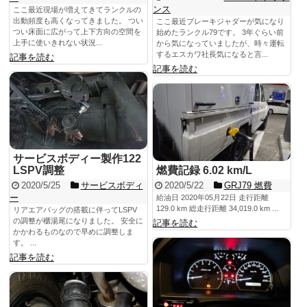
ンス
ここ最近現場が増えてきてランクルの
出動頻度も高くなってきました。 つい
ここ最近ブレーキジャダーが気になり
つい床面に広がって上下方向の空間を
始めたランクル79です。 3年ぐらい前
上手に使いきれない状況...
から気になっていましたが、時々運転
するエスカワ社長気になると言...
記事を読む
記事を読む
サービスボディー製作122
LSPV調整
燃費記録 6.02 km/L
2020/5/25
サービスボディ
2020/5/22
GRJ79 燃費
ー
給油日 2020年05月22日 走行距離
129.0 km 総走行距離 34,019.0 km ...
リアエアバッグの搭載に伴ってLSPV
の調整が櫃湯尾になりました。 安全に
記事を読む
かかわるものなので早めに調整しま
す。 ...
記事を読む