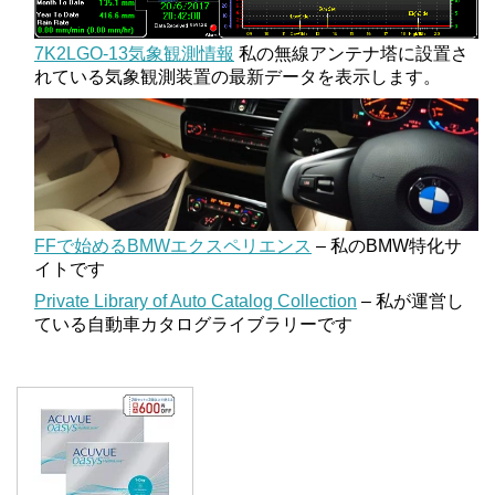
7K2LGO-13気象観測情報
私の無線アンテナ塔に設置さ
れている気象観測装置の最新データを表示します。
FFで始めるBMWエクスペリエンス
– 私のBMW特化サ
イトです
Private Library of Auto Catalog Collection
– 私が運営し
ている自動車カタログライブラリーです