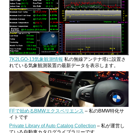
7K2LGO-13気象観測情報
私の無線アンテナ塔に設置さ
れている気象観測装置の最新データを表示します。
FFで始めるBMWエクスペリエンス
– 私のBMW特化サ
イトです
Private Library of Auto Catalog Collection
– 私が運営し
ている自動車カタログライブラリーです