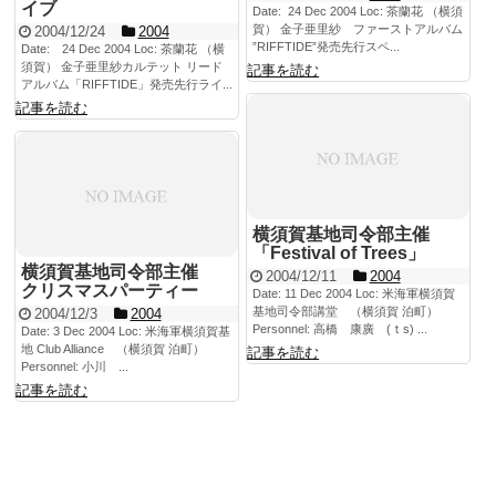
イブ
Date: 24 Dec 2004 Loc: 茶蘭花 （横須
賀） 金子亜里紗 ファーストアルバム
2004/12/24
2004
”RIFFTIDE”発売先行スペ...
Date: 24 Dec 2004 Loc: 茶蘭花 （横
須賀） 金子亜里紗カルテット リード
記事を読む
アルバム「RIFFTIDE」発売先行ライ...
記事を読む
横須賀基地司令部主催
「Festival of Trees」
横須賀基地司令部主催
2004/12/11
2004
クリスマスパーティー
Date: 11 Dec 2004 Loc: 米海軍横須賀
基地司令部講堂 （横須賀 泊町）
2004/12/3
2004
Personnel: 高橋 康廣 (ｔs) ...
Date: 3 Dec 2004 Loc: 米海軍横須賀基
地 Club Alliance （横須賀 泊町）
記事を読む
Personnel: 小川 ...
記事を読む