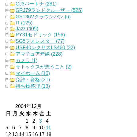
GJ3パートナ (281)
GRJ79ランドクルーザー (525)
GS136Vクラウンバン (6)
IT (125)
Jazz (405)
PY31セドリック (156)
SG5フォレスター (77)
USF40レクサスLS460 (32)
アマチュア無線 (228)
カメラ (1)
サトックスが想うこと (2)
マイホーム (10)
免許・資格 (31)
持ち物整理 (13)
2004年12月
日
月
火
水
木
金
土
1
2
3
4
5
6
7
8
9
10
11
12
13
14
15
16
17
18