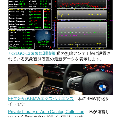
7K2LGO-13気象観測情報
私の無線アンテナ塔に設置さ
れている気象観測装置の最新データを表示します。
FFで始めるBMWエクスペリエンス
– 私のBMW特化サ
イトです
Private Library of Auto Catalog Collection
– 私が運営し