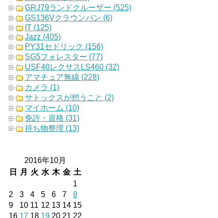
GRJ79ランドクルーザー (525)
GS136Vクラウンバン (6)
IT (125)
Jazz (405)
PY31セドリック (156)
SG5フォレスター (77)
USF40レクサスLS460 (32)
アマチュア無線 (228)
カメラ (1)
サトックスが想うこと (2)
マイホーム (10)
免許・資格 (31)
持ち物整理 (13)
2016年10月
日
月
火
水
木
金
土
1
2
3
4
5
6
7
8
9
10
11
12
13
14
15
16
17
18
19
20
21
22