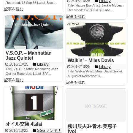
2016/10/25
Library
Recorded: 18 Sep 65 Label: Blue...
Title: Nature Boy Artist: Jackie McLean
記事を読む
Recorded: 12/13 Jun 99 Labe...
記事を読む
V.S.O.P. – Manhattan
Jazz Quintet
Walkin’ – Miles Davis
2016/10/25
Library
2016/10/25
Library
Title: V.S.O.P. Artist: Manhattan Jazz
Title: Walkin' Artist: Miles Davis Sextet
Quintet Recorded: Label: SPA...
& Quintet Recorded: 3 ...
記事を読む
記事を読む
オイル交換 4回目
柳川辰夫3+青木 美恵子
2016/10/23
SG5 メンテナ
(vo)