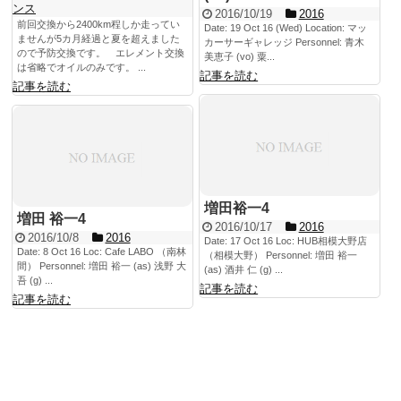
ンス
2016/10/19
2016
前回交換から2400km程しか走ってい
Date: 19 Oct 16 (Wed) Location: マッ
ませんが5カ月経過と夏を超えました
カーサーギャレッジ Personnel: 青木
ので予防交換です。 エレメント交換
美恵子 (vo) 粟...
は省略でオイルのみです。 ...
記事を読む
記事を読む
増田裕一4
増田 裕一4
2016/10/17
2016
2016/10/8
2016
Date: 17 Oct 16 Loc: HUB相模大野店
Date: 8 Oct 16 Loc: Cafe LABO （南林
（相模大野） Personnel: 増田 裕一
間） Personnel: 増田 裕一 (as) 浅野 大
(as) 酒井 仁 (g) ...
吾 (g) ...
記事を読む
記事を読む