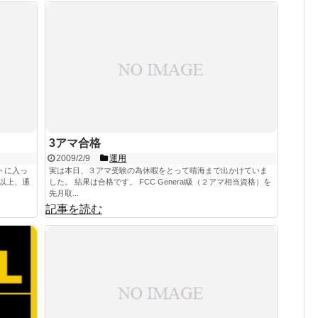
3アマ合格
2009/2/9
運用
トに入っ
実は本日、３アマ受験の為休暇をとって晴海まで出かけていま
間以上、通
した。 結果は合格です。 FCC General級（２アマ相当資格）を
先月取...
記事を読む