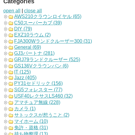
Categories
open all
|
close all
AWS210クラウンロイヤル (65)
C50スーパーカブ (39)
DIY (79)
EXZ10ラウム (2)
FJA300Wランドクルーザー300 (31)
General (69)
GJ3パートナ (281)
GRJ79ランドクルーザー (525)
GS136Vクラウンバン (6)
IT (125)
Jazz (405)
PY31セドリック (156)
SG5フォレスター (77)
USF40レクサスLS460 (32)
アマチュア無線 (228)
カメラ (1)
サトックスが想うこと (2)
マイホーム (10)
免許・資格 (31)
持ち物整理 (13)