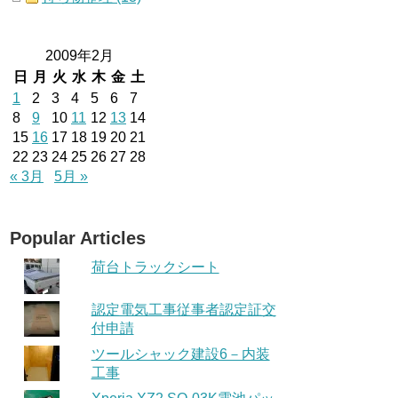
2009年2月
日
月
火
水
木
金
土
1
2
3
4
5
6
7
8
9
10
11
12
13
14
15
16
17
18
19
20
21
22
23
24
25
26
27
28
« 3月
5月 »
Popular Articles
荷台トラックシート
認定電気工事従事者認定証交
付申請
ツールシャック建設6－内装
工事