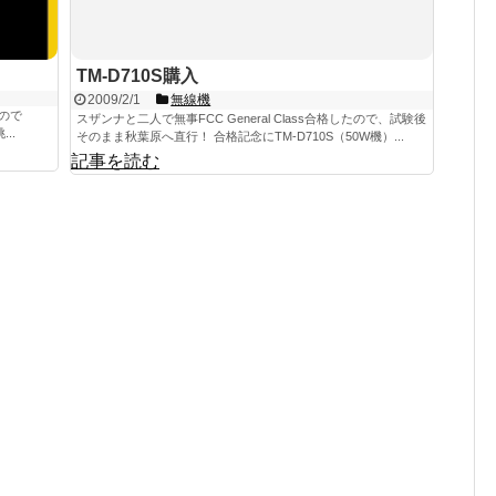
TM-D710S購入
2009/2/1
無線機
ので
スザンナと二人で無事FCC General Class合格したので、試験後
...
そのまま秋葉原へ直行！ 合格記念にTM-D710S（50W機）...
記事を読む