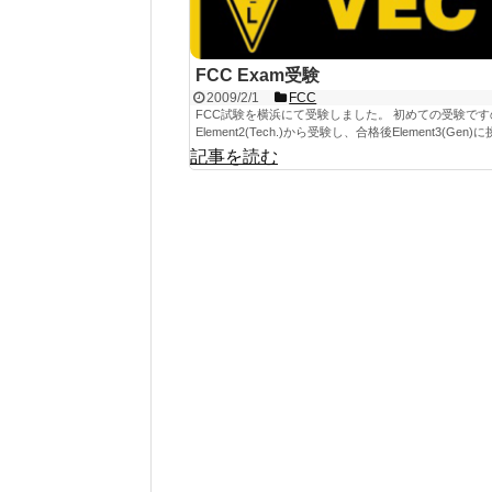
FCC Exam受験
2009/2/1
FCC
FCC試験を横浜にて受験しました。 初めての受験です
Element2(Tech.)から受験し、合格後Element3(Gen)に挑
記事を読む