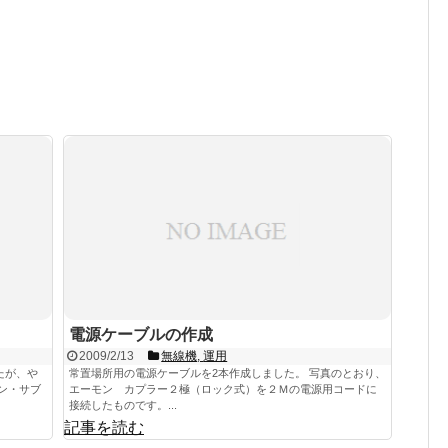
電源ケーブルの作成
2009/2/13
無線機
,
運用
たが、や
常置場所用の電源ケーブルを2本作成しました。 写真のとおり、
ン・サブ
エーモン カプラー２極（ロック式）を２Ｍの電源用コードに
接続したものです。...
記事を読む