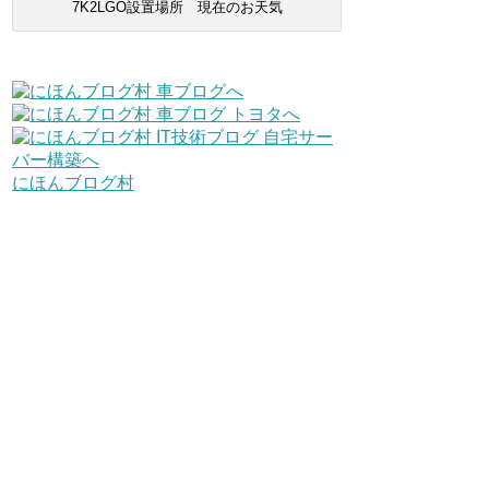
7K2LGO設置場所 現在のお天気
にほんブログ村