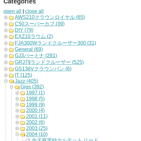
Categories
open all
|
close all
AWS210クラウンロイヤル (65)
C50スーパーカブ (39)
DIY (79)
EXZ10ラウム (2)
FJA300Wランドクルーザー300 (31)
General (69)
GJ3パートナ (281)
GRJ79ランドクルーザー (525)
GS136Vクラウンバン (6)
IT (125)
Jazz (405)
Gigs (392)
1997 (1)
1998 (5)
1999 (9)
2000 (4)
2001 (11)
2002 (6)
2003 (25)
2004 (10)
金子亜里紗カルテット リードアルバム「RIFFT