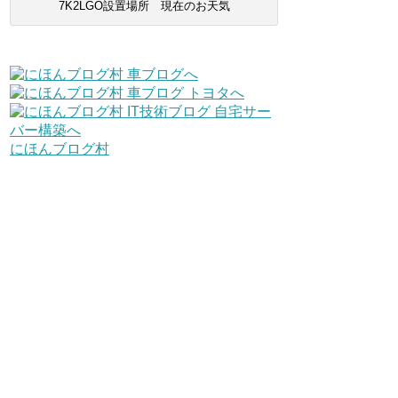
7K2LGO設置場所 現在のお天気
にほんブログ村