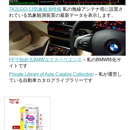
7K2LGO-13気象観測情報
私の無線アンテナ塔に設置さ
れている気象観測装置の最新データを表示します。
FFで始めるBMWエクスペリエンス
– 私のBMW特化サ
イトです
Private Library of Auto Catalog Collection
– 私が運営し
ている自動車カタログライブラリーです