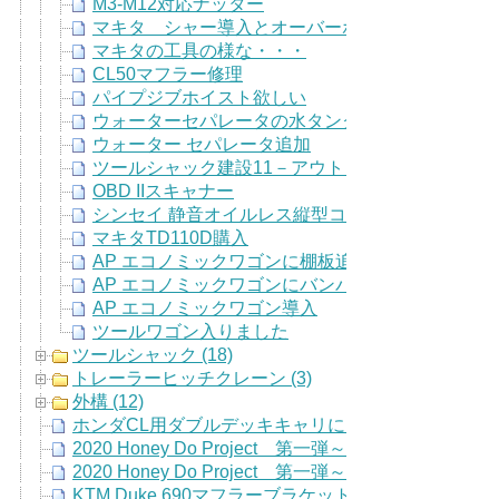
M3-M12対応ナッター
マキタ シャー導入とオーバーホール
マキタの工具の様な・・・
CL50マフラー修理
パイプジブホイスト欲しい
ウォーターセパレータの水タンク
ウォーター セパレータ追加
ツールシャック建設11－アウトレット追加
OBD IIスキャナー
シンセイ 静音オイルレス縦型コンプレッサー HS-3
マキタTD110D購入
AP エコノミックワゴンに棚板追加
AP エコノミックワゴンにバンパー装着
AP エコノミックワゴン導入
ツールワゴン入りました
ツールシャック (18)
トレーラーヒッチクレーン (3)
外構 (12)
ホンダCL用ダブルデッキキャリにアンテナ基台移設
2020 Honey Do Project 第一弾～裁ち台製作 その
2020 Honey Do Project 第一弾～裁ち台製作
KTM Duke 690マフラーブラケット修理