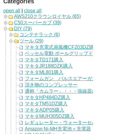
Categories
open all
|
close all
AWS210クラウンロイヤル (65)
C50スーパーカブ (39)
DIY (79)
コンテナラック (6)
ツール (29)
マキタ充電式扇風機CF203DZ購入
ベッセル電動 ボールグリップドライバー
マキタTD171購入
マキタJR188DZK購入
マキタML801購入
フォームガン パルスエアーガン導入
頂き物のコンプレッサー
通称「カムラー」・・・張線器の先端工具
マキタHP484DZ購入
マキタTM51DZ購入
マキタADP05購入
マキタMUH305DZ購入
レギュレーター・ウォーターセパレータ交換
Amazon Ni-MH充電池＋充電器