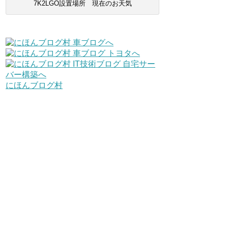
7K2LGO設置場所 現在のお天気
にほんブログ村