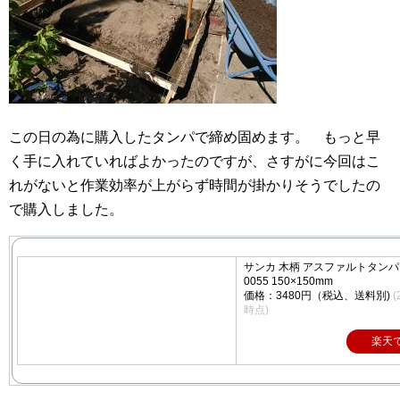
この日の為に購入したタンパで締め固めます。 もっと早
く手に入れていればよかったのですが、さすがに今回はこ
れがないと作業効率が上がらず時間が掛かりそうでしたの
で購入しました。
サンカ 木柄 アスファルトタンパー
0055 150×150mm
価格：3480円（税込、送料別)
(
時点)
楽天