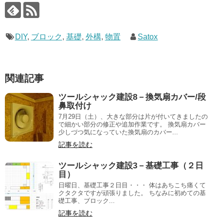
DIY
,
ブロック
,
基礎
,
外構
,
物置
Satox
関連記事
ツールシャック建設8－換気扇カバー/段
鼻取付け
7月29日（土）、大きな部分は片が付いてきましたの
で細かい部分の修正や追加作業です。 換気扇カバー
少しづつ気になっていた換気扇のカバー...
記事を読む
ツールシャック建設3－基礎工事（２日
目）
日曜日、基礎工事２日目・・・ 体はあちこち痛くて
クタクタですが頑張りました。 ちなみに初めての基
礎工事、ブロック...
記事を読む