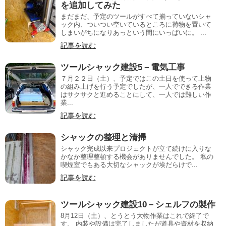
を追加してみた
まだまだ、予定のツールがすべて揃っていないシャ
ック内、ついつい空いているところに荷物を置いて
しまいがちになりあっという間にいっぱいに。 ...
記事を読む
ツールシャック建設5－電気工事
７月２２日（土）、予定ではこの土日を使って上物
の組み上げを行う予定でしたが、一人でできる作業
はサクサクと進めることにして、一人では難しい作
業...
記事を読む
シャックの整理と清掃
シャック完成以来プロジェクトが立て続けに入りな
かなか整理整頓する機会がありませんでした。 私の
喫煙室でもある大切なシャックが埃だらけで...
記事を読む
ツールシャック建設10－シェルフの製作
8月12日（土）、とうとう大物作業はこれで終了で
す。 内装や設備は完了しましたが道具や資材を収納