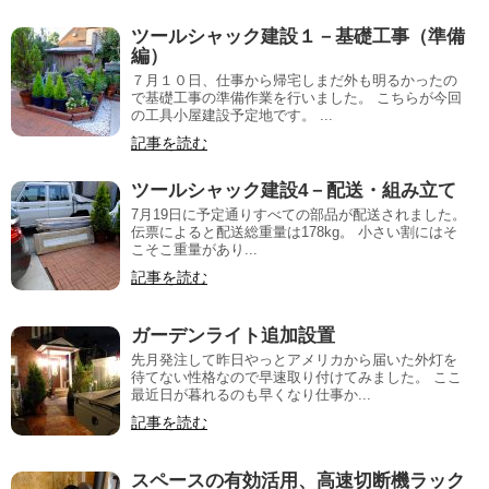
ツールシャック建設１－基礎工事（準備
編）
７月１０日、仕事から帰宅しまだ外も明るかったの
で基礎工事の準備作業を行いました。 こちらが今回
の工具小屋建設予定地です。 ...
記事を読む
ツールシャック建設4－配送・組み立て
7月19日に予定通りすべての部品が配送されました。
伝票によると配送総重量は178kg。 小さい割にはそ
こそこ重量があり...
記事を読む
ガーデンライト追加設置
先月発注して昨日やっとアメリカから届いた外灯を
待てない性格なので早速取り付けてみました。 ここ
最近日が暮れるのも早くなり仕事か...
記事を読む
スペースの有効活用、高速切断機ラック