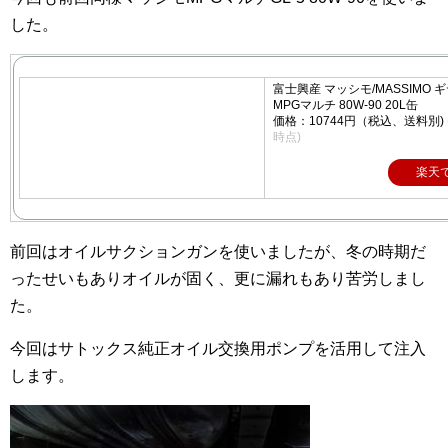
した。
富士興産 マッシモ/MASSIMO 
MPGマルチ 80W-90 20L缶
価格：10744円（税込、送料別)
時点)
楽天
前回はオイルサクションガンを使いましたが、冬の時期だ
ったせいもありオイルが固く、更に漏れもあり苦労しまし
た。
今回はサトックス純正オイル交換用ポンプを活用して注入
します。