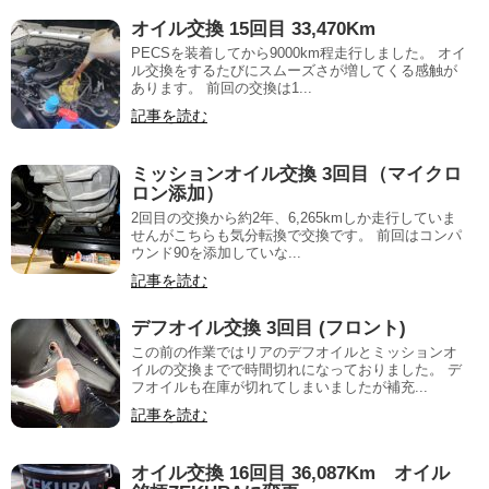
オイル交換 15回目 33,470Km
PECSを装着してから9000km程走行しました。 オイ
ル交換をするたびにスムーズさが増してくる感触が
あります。 前回の交換は1...
記事を読む
ミッションオイル交換 3回目（マイクロ
ロン添加）
2回目の交換から約2年、6,265kmしか走行していま
せんがこちらも気分転換で交換です。 前回はコンパ
ウンド90を添加していな...
記事を読む
デフオイル交換 3回目 (フロント)
この前の作業ではリアのデフオイルとミッションオ
イルの交換までで時間切れになっておりました。 デ
フオイルも在庫が切れてしまいましたが補充...
記事を読む
オイル交換 16回目 36,087Km オイル