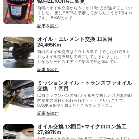
銘柄ZEKURAに変更
前回のオイル交換からうっかり9か月が過ぎてしまい
ました。 更にPECSを装着してからちょうど1万キロ
です。 BMWのオイ...
記事を読む
オイル・エレメント交換 11回目
24,465Km
前回のオイル交換は２０１８年７月でしたので９カ
月もオイル交換無しで過ごしてしまいました。 １０
月からサービスボディの架装で殆ど動いてい...
記事を読む
ミッションオイル・トランスファオイル
交換 １回目
以前クラウンバンのMTオイルを交換した時のあの劇
的変化の感触が忘れられず・・・ ということで、
5000Kmを少々超えたところでシフトフ...
記事を読む
オイル交換 13回目+マイクロロン施工
27,997Km