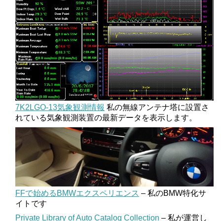
7K2LGO-13気象観測情報
私の無線アンテナ塔に設置さ
れている気象観測装置の最新データを表示します。
FFで始めるBMWエクスペリエンス
– 私のBMW特化サ
イトです
Private Library of Auto Catalog Collection
– 私が運営し