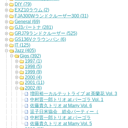
DIY (79)
EXZ10ラウム (2)
FJA300Wランドクルーザー300 (31)
General (69)
GJ3パートナ (281)
GRJ79ランドクルーザー (525)
GS136Vクラウンバン (6)
IT (125)
Jazz (405)
Gigs (392)
1997 (1)
1998 (5)
1999 (9)
2000 (4)
2001 (11)
2002 (6)
増田裕一カルテットライブ at 茶蘭花 Vol. 3
中村晋一郎トリオ at パーゴラ Vol. 1
佐藤貴久トリオ at Marry Vol. 6
逗子日米協会 総会パーティー（
中村晋一郎トリオ at パーゴラ
佐藤貴久トリオ at Marry Vol. 5