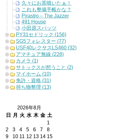
久々にお茶噴いたぁ！
これも整備手帳かな？
Pirastro – The Jazzer
491 House
小田原スパッツ
PY31セドリック (156)
SG5フォレスター (77)
USF40レクサスLS460 (32)
アマチュア無線 (228)
カメラ (1)
サトックスが想うこと (2)
マイホーム (10)
免許・資格 (31)
持ち物整理 (13)
2026年8月
日
月
火
水
木
金
土
1
2
3
4
5
6
7
8
9
10
11
12
13
14
15