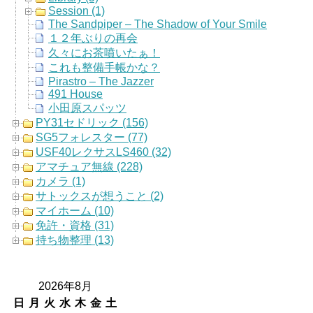
Session (1)
The Sandpiper – The Shadow of Your Smile
１２年ぶりの再会
久々にお茶噴いたぁ！
これも整備手帳かな？
Pirastro – The Jazzer
491 House
小田原スパッツ
PY31セドリック (156)
SG5フォレスター (77)
USF40レクサスLS460 (32)
アマチュア無線 (228)
カメラ (1)
サトックスが想うこと (2)
マイホーム (10)
免許・資格 (31)
持ち物整理 (13)
2026年8月
日
月
火
水
木
金
土