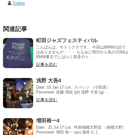
Satox
関連記事
町田ジャズフェスティバル
こんばんは、サトックスです。 今回はBMWの話で
はありませんが・・・ ちなみに明日から私の218dは
BMW東京でしばらく異音のト...
記事を読む
浅野 大吾4
Date: 10 Jan 17 Loc: スパッツ （小田原）
Personnel: 佐藤 理絵 (pf) 浅野 大吾 (g) ...
記事を読む
増田裕一4
Date: 31 Jul 17 Loc: HUB相模大野店 （相模大野）
Personnel: 増田 裕一 (as) 酒井 仁 (...