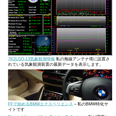
7K2LGO-13気象観測情報
私の無線アンテナ塔に設置さ
れている気象観測装置の最新データを表示します。
FFで始めるBMWエクスペリエンス
– 私のBMW特化サ
イトです