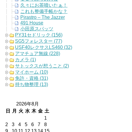
久々にお茶噴いたぁ！
これも整備手帳かな？
Pirastro – The Jazzer
491 House
小田原スパッツ
PY31セドリック (156)
SG5フォレスター (77)
USF40レクサスLS460 (32)
アマチュア無線 (228)
カメラ (1)
サトックスが想うこと (2)
マイホーム (10)
免許・資格 (31)
持ち物整理 (13)
2026年8月
日
月
火
水
木
金
土
1
2
3
4
5
6
7
8
9
10
11
12
13
14
15