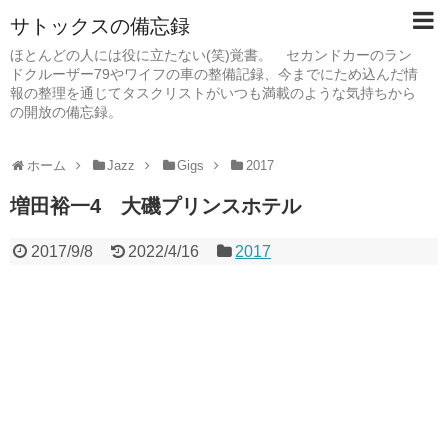
サトックスの備忘録
ほとんどの人には役に立たない(笑)覚書。 セカンドカーのラン
ドクルーザー79やワイフの車の整備記録、今までにため込んだ情
報の整理を通じてタスクリストがいつも満載のような気持ちから
の開放の備忘録。
ホーム
Jazz
Gigs
2017
増田裕一4 大磯プリンスホテル
2017/9/8
2022/4/16
2017