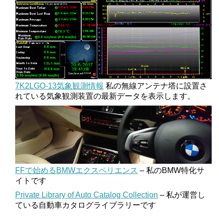
7K2LGO-13気象観測情報
私の無線アンテナ塔に設置さ
れている気象観測装置の最新データを表示します。
FFで始めるBMWエクスペリエンス
– 私のBMW特化サ
イトです
Private Library of Auto Catalog Collection
– 私が運営し
ている自動車カタログライブラリーです