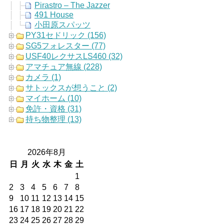
Pirastro – The Jazzer
491 House
小田原スパッツ
PY31セドリック (156)
SG5フォレスター (77)
USF40レクサスLS460 (32)
アマチュア無線 (228)
カメラ (1)
サトックスが想うこと (2)
マイホーム (10)
免許・資格 (31)
持ち物整理 (13)
2026年8月
日
月
火
水
木
金
土
1
2
3
4
5
6
7
8
9
10
11
12
13
14
15
16
17
18
19
20
21
22
23
24
25
26
27
28
29