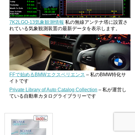
7K2LGO-13気象観測情報
私の無線アンテナ塔に設置さ
れている気象観測装置の最新データを表示します。
FFで始めるBMWエクスペリエンス
– 私のBMW特化サ
イトです
Private Library of Auto Catalog Collection
– 私が運営し
ている自動車カタログライブラリーです