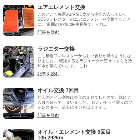
エアエレメント交換
このところ毎週末の様に奥から注文の入っている
SG5フォレスターのエアエレメントを交換すること
に。 前回の交換は納車直後で、それ...
記事を読む
ラジエター交換
ここ最近フォレスターから甘い香りが漂うようにな
りました。 確認するとラジエーター空うっすらと冷
却水が滲んでいます。 これ...
記事を読む
オイル交換 7回目
前回のオイル交換は今年の１月でしたので、既に７
カ月も経ってしまいました。 殆どがチョイ乗りのフ
ォレスター、流石に４カ月以上オイ...
記事を読む
オイル・エレメント交換 9回目
105,292km