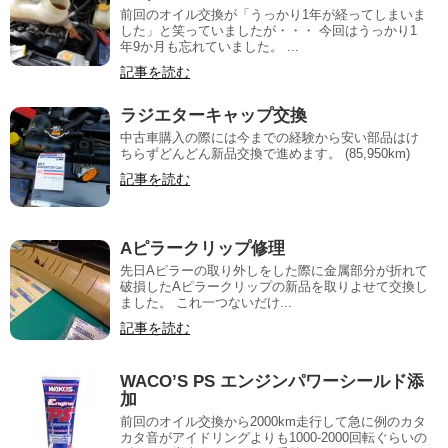
前回のオイル交換が「うっかり1年が経ってしまいま
した」と笑っていましたが・・・ 今回はうっかり1
年9か月も忘れていました。 ...
記事を読む
ラジエターキャップ交換
中古車購入の際には今までの経験から安い部品はけ
ちらずどんどん新品交換で進めます。 (85,950km)
記事を読む
Aピラークリップ修理
先日Aピラーの取り外しをした際に金属部分が折れて
破損したAピラークリップの新品を取りよせて交換し
ました。 これ一つないだけ...
記事を読む
WACO’S PS エンジンパワーシールド添
加
前回のオイル交換から2000km走行して急に例のカタ
カタ音がアイドリングよりも1000-2000回転ぐらいの