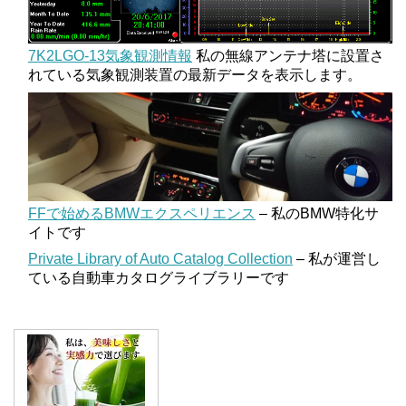
7K2LGO-13気象観測情報
私の無線アンテナ塔に設置さ
れている気象観測装置の最新データを表示します。
FFで始めるBMWエクスペリエンス
– 私のBMW特化サ
イトです
Private Library of Auto Catalog Collection
– 私が運営し
ている自動車カタログライブラリーです