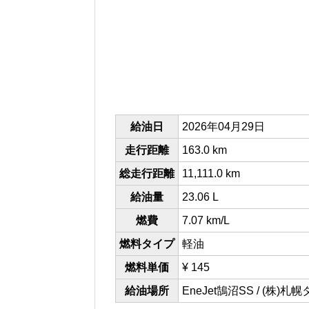
給油日
2026年04月29日
走行距離
163.0 km
総走行距離
11,111.0 km
給油量
23.06 L
燃費
7.07 km/L
燃料タイプ
軽油
燃料単価
¥ 145
給油場所
EneJet鵠沼SS / (株)札