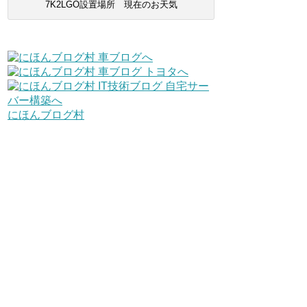
7K2LGO設置場所 現在のお天気
にほんブログ村