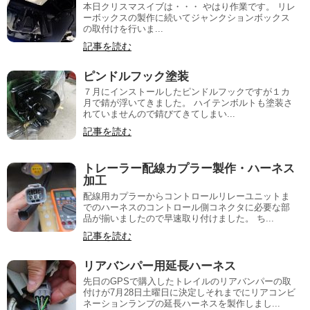
本日クリスマスイブは・・・ やはり作業です。 リレ
ーボックスの製作に続いてジャンクションボックス
の取付けを行いま...
記事を読む
ピンドルフック塗装
７月にインストールしたピンドルフックですが１カ
月で錆が浮いてきました。 ハイテンボルトも塗装さ
れていませんので錆びてきてしまい...
記事を読む
トレーラー配線カプラー製作・ハーネス
加工
配線用カプラーからコントロールリレーユニットま
でのハーネスのコントロール側コネクタに必要な部
品が揃いましたので早速取り付けました。 ち...
記事を読む
リアバンパー用延長ハーネス
先日のGPSで購入したトレイルのリアバンパーの取
付けが7月28日土曜日に決定しそれまでにリアコンビ
ネーションランプの延長ハーネスを製作しまし...