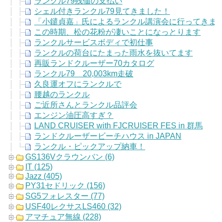
ランクル79残価の支払い
シェル付きランクル79見てきました！
「小鑓貞嘉」氏によるランクル講演会に行ってきま
この時期、松の花粉が凄いことになっとります
ランクルサービスボディで初仕事
ランクルの荷台にたまった雨水を抜いてます
再販ランドクルーザー70カタログ
ランクル79 20,003km走破
久良運オフにランクルで
腰越のランクル
ご近所さんとランクル品評会
エンジン油圧高すぎ？
LAND CRUISER with FJCRUISER FES in 群馬
ランドクルーザービーチハウス in JAPAN
ランクル・ピックアップ納車！
GS136Vクラウンバン (6)
IT (125)
Jazz (405)
PY31セドリック (156)
SG5フォレスター (77)
USF40レクサスLS460 (32)
アマチュア無線 (228)