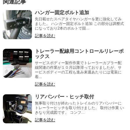
関連記事
ハンガー固定ボルト追加
先日載せたスペアタイヤハンガーを更に強化してみ
ました。 ハンガー固定ボルト追加 この部分は調整式
になっており2本のボルトで固...
記事を読む
トレーラー配線用コントロールリレーボ
ックス
サービスボディー製作作業でトレーラーカプラー配
線関連の作業が１０月以降滞っておりましたが、サ
ービスボディーの工程も進み来週あたりには電装に
着...
記事を読む
リアバンパー・ヒッチ取付
無事取り付けが終わったトレイルのリアバンパーに
トレーラーヒッチを取り付けました。 取付け作業 い
きなり完成図です。 コンフ...
記事を読む