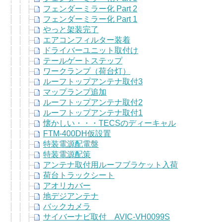
フェンダーミラー化 Part 2
フェンダーミラー化 Part 1
やっと架装完了
エアコンフィルター装着
ドライバーユニット取付け
テールゲートステップ
ワークランプ（荷台灯）
ルーフトップアンテナ取付3
マップランプ追加
ルーフトップアンテナ取付2
ルーフトップアンテナ取付1
懐かしい・・・TECSのディーキャル
FTM-400DH仮設置
特装電源配電盤
特装電源配策
アンテナ取付用ルーフブラケット入荷
荷台トラックシート
アオリカバー
地デジアンテナ
バックカメラ
サイバーナビ取付 AVIC-VH0099S