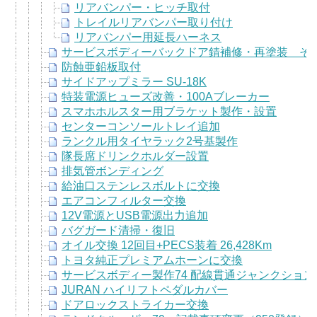
リアバンパー・ヒッチ取付
トレイルリアバンパー取り付け
リアバンパー用延長ハーネス
サービスボディーバックドア錆補修・再塗装 そ
防蝕亜鉛板取付
サイドアップミラー SU-18K
特装電源ヒューズ改善・100Aブレーカー
スマホホルスター用ブラケット製作・設置
センターコンソールトレイ追加
ランクル用タイヤラック2号基製作
隊長席ドリンクホルダー設置
排気管ボンディング
給油口ステンレスボルトに交換
エアコンフィルター交換
12V電源とUSB電源出力追加
バグガード清掃・復旧
オイル交換 12回目+PECS装着 26,428Km
トヨタ純正プレミアムホーンに交換
サービスボディー製作74 配線貫通ジャンクショ
JURAN ハイリフトペダルカバー
ドアロックストライカー交換