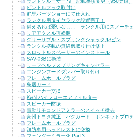
ランドクルーザー79 記載事項変更（950登録）
ピントルフック取付け
群馬パーツショーにて仕入れ
ランクル用タイヤラック設置完了！
備えあれば憂いなし… ランクル用にスノーチェ
リアアクスル再塗装
グリーサブル・スプリングシャックル/ピン
ランクル搭載の無線機取り付け修正
スロットルスペーサーのインストール
SAV-03Bに換装
リーフヘルプスプリングキャンセラー
エンジンフードダンパー取り付け
フレームホールプラグ
鳥居ガード
スピーカー交換
K&N ハイフローエアフィルター
スピーカー防振
電動リモコンドアミラーのスイッチ撤去
豪州トヨタ純正 バグガード ボンネットプロテ
フレームホールプラグ
消防車用ヘッドレストに交換
フェンダーミラー化 Part 3