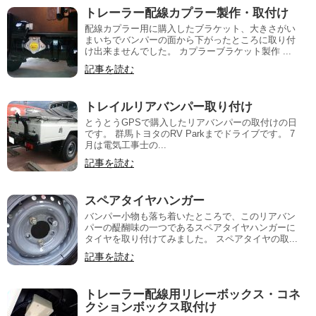
トレーラー配線カプラー製作・取付け
配線カプラー用に購入したブラケット、大きさがい
まいちでバンパーの面から下がったところに取り付
け出来ませんでした。 カプラーブラケット製作 ...
記事を読む
トレイルリアバンパー取り付け
とうとうGPSで購入したリアバンパーの取付けの日
です。 群馬トヨタのRV Parkまでドライブです。 7
月は電気工事士の...
記事を読む
スペアタイヤハンガー
バンパー小物も落ち着いたところで、このリアバン
パーの醍醐味の一つであるスペアタイヤハンガーに
タイヤを取り付けてみました。 スペアタイヤの取...
記事を読む
トレーラー配線用リレーボックス・コネ
クションボックス取付け