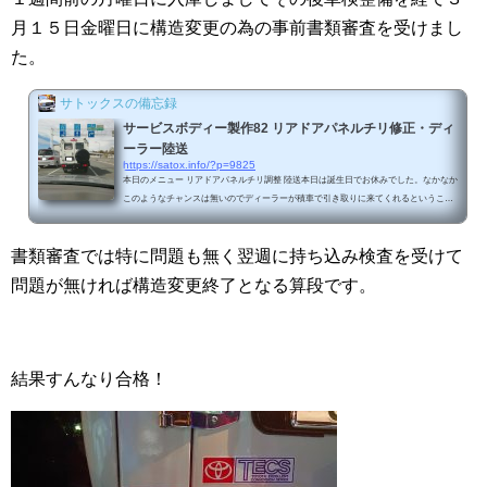
月１５日金曜日に構造変更の為の事前書類審査を受けまし
た。
サトックスの備忘録
サービスボディー製作82 リアドアパネルチリ修正・ディ
ーラー陸送
https://satox.info/?p=9825
本日のメニュー リアドアパネルチリ調整 陸送本日は誕生日でお休みでした。なかなか
このようなチャンスは無いのでディーラーが積車で引き取りに来てくれるということ
でしたが仮ナンバーを入手して陸送してきました。リアドアパネルチリ調整お出かけ
前に１箇所チリが合わずに水切り枠とドア枠が干渉して錆が出ていたので修正しまし
書類審査では特に問題も無く翌週に持ち込み検査を受けて
た。溶接ビードの擦りが足らずにクリアランスが無くなっていました。タッチアップ
して乾燥させて修理完了です。やっとここまで辿り着きました。ついつい何度も眺め
問題が無ければ構造変更終了となる算段です。
てしまいます（笑）陸送前日に近所の日...
結果すんなり合格！