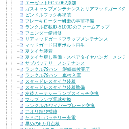
エーゼットFCR-062添加
ガスキャップメンテナンスとリアマッドガードの
ピンドルフック再塗装
ブレーキローター研磨の事前準備
ランクル搭載ID-5100Dのファームアップ
フェンダー錆補修
リアマッドガードフラップメンテナンス
マッドガード固定ボルト再生
夏タイヤ装着
夏タイヤ戻し準備・スペアタイヤハンガーメンテ
サブバッテリーメンテナンス
ランクル79バン 継続車検完了
ランクル79バン 車検入庫
スタッドレスタイヤ装着
スタッドレスタイヤ装着準備
左後カーテシーランプスイッチ交換
マップランプ電球交換
ランクル79ワイパーブレード交換
アオリ錆び補修
たまにはバッテリー充電
早めの6カ月点検