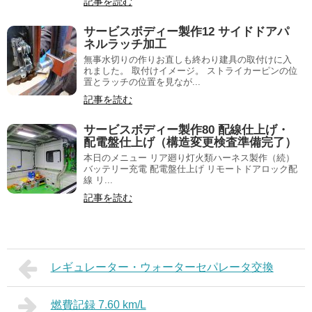
記事を読む
サービスボディー製作12 サイドドアパ
ネルラッチ加工
無事水切りの作りお直しも終わり建具の取付けに入
れました。 取付けイメージ。 ストライカーピンの位
置とラッチの位置を見なが...
記事を読む
サービスボディー製作80 配線仕上げ・
配電盤仕上げ（構造変更検査準備完了）
本日のメニュー リア廻り灯火類ハーネス製作（続）
バッテリー充電 配電盤仕上げ リモートドアロック配
線 リ...
記事を読む
レギュレーター・ウォーターセパレータ交換
燃費記録 7.60 km/L