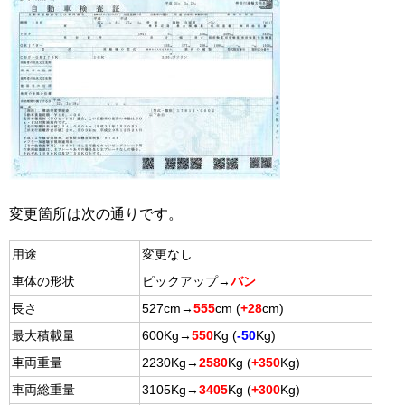
変更箇所は次の通りです。
用途
変更なし
車体の形状
ピックアップ→
バン
長さ
527cm→
555
cm (
+28
cm
)
最大積載量
600Kg→
550
Kg (
-50
Kg)
車両重量
2230Kg→
2580
Kg (
+350
Kg)
車両総重量
3105Kg→
3405
Kg (
+300
Kg)