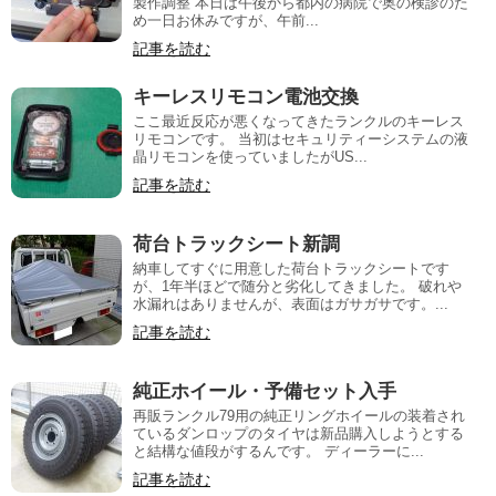
製作調整 本日は午後から都内の病院で奥の検診のた
め一日お休みですが、午前...
記事を読む
キーレスリモコン電池交換
ここ最近反応が悪くなってきたランクルのキーレス
リモコンです。 当初はセキュリティーシステムの液
晶リモコンを使っていましたがUS...
記事を読む
荷台トラックシート新調
納車してすぐに用意した荷台トラックシートです
が、1年半ほどで随分と劣化してきました。 破れや
水漏れはありませんが、表面はガサガサです。...
記事を読む
純正ホイール・予備セット入手
再販ランクル79用の純正リングホイールの装着され
ているダンロップのタイヤは新品購入しようとする
と結構な値段がするんです。 ディーラーに...
記事を読む