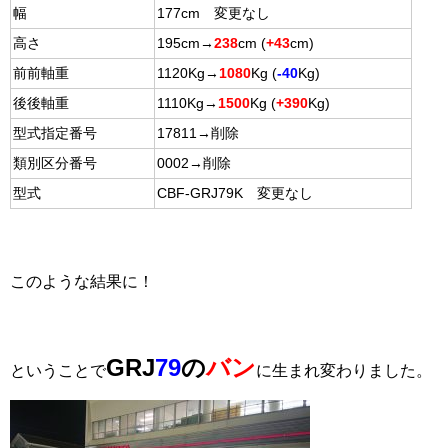
幅
177cm 変更なし
高さ
195cm→
238
cm (
+43
cm)
前前軸重
1120Kg→
1080
Kg (
-40
Kg)
後後軸重
1110Kg→
1500
Kg (
+390
Kg)
型式指定番号
17811→削除
類別区分番号
0002→削除
型式
CBF-GRJ79K 変更なし
このような結果に！
GRJ
79
の
バン
ということで
に生まれ変わりました。