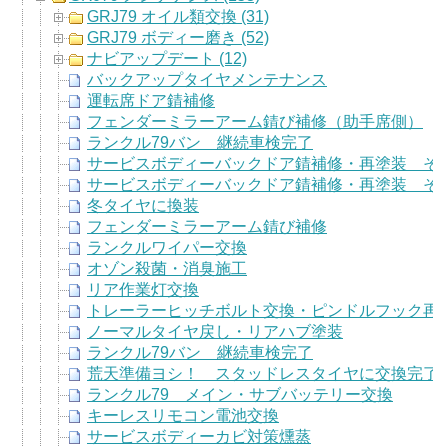
GRJ79 オイル類交換 (31)
GRJ79 ボディー磨き (52)
ナビアップデート (12)
バックアップタイヤメンテナンス
運転席ドア錆補修
フェンダーミラーアーム錆び補修（助手席側）
ランクル79バン 継続車検完了
サービスボディーバックドア錆補修・再塗装 そ
サービスボディーバックドア錆補修・再塗装 そ
冬タイヤに換装
フェンダーミラーアーム錆び補修
ランクルワイパー交換
オゾン殺菌・消臭施工
リア作業灯交換
トレーラーヒッチボルト交換・ピンドルフック再
ノーマルタイヤ戻し・リアハブ塗装
ランクル79バン 継続車検完了
荒天準備ヨシ！ スタッドレスタイヤに交換完了
ランクル79 メイン・サブバッテリー交換
キーレスリモコン電池交換
サービスボディーカビ対策燻蒸