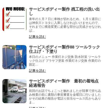
サービスボディー製作 残工程の洗い出
し
来年の１月７日に車検が切れるため、１月１週目に
は神奈川トヨタに入庫しなければいけませんので、
それまでに構造変更に必要な部分は完成させなけれ
ば...
記事を読む
サービスボディー製作88 ツールラック
仕上げ・下塗り
本日のメニュー 作業灯ネジ交換 防水対策 ツールラ
ック仕上げ プラサフ塗装 作業灯ネジ交換 作業灯の
固定...
記事を読む
サービスボディー製作 最初の着地点
経過報告
前回のお話でちょこっと触れましたが陸事で持ち込
み検査の前に書類の事前審査を金曜日に行いました
がその結果の報告が電話り担当セールス氏からあり
ま...