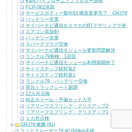
K&N ハイフローエアフィルター清掃
FCR-062添加
サービスボディー製作83 構造変更完了 GRJ79”
バッテリー充電
サイバーナビ通信をスマホのBTテザリングで使う
エアコン添加剤
バッテリー充電
スパークプラグ交換
サイバーナビ通信モジュール更新問題解決
ランクル79車検 1回目
サイバーナビ通信モジュール利用期間終了
サイドステップ錆対策2
サイドステップ錆対策1
ランクル79 バッテリー交換
荷台トラックシート新調
12カ月点検
純正ホイール・予備セット入手
リアリーフスプリング・グリスアップ2
リアリーフスプリング・グリスアップ1
１カ月点検
GRJ79 燃費 (91)
ランドクルーザー79 40,000km走破