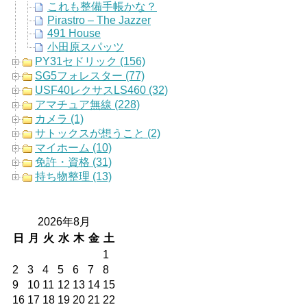
これも整備手帳かな？
Pirastro – The Jazzer
491 House
小田原スパッツ
PY31セドリック (156)
SG5フォレスター (77)
USF40レクサスLS460 (32)
アマチュア無線 (228)
カメラ (1)
サトックスが想うこと (2)
マイホーム (10)
免許・資格 (31)
持ち物整理 (13)
2026年8月
日
月
火
水
木
金
土
1
2
3
4
5
6
7
8
9
10
11
12
13
14
15
16
17
18
19
20
21
22