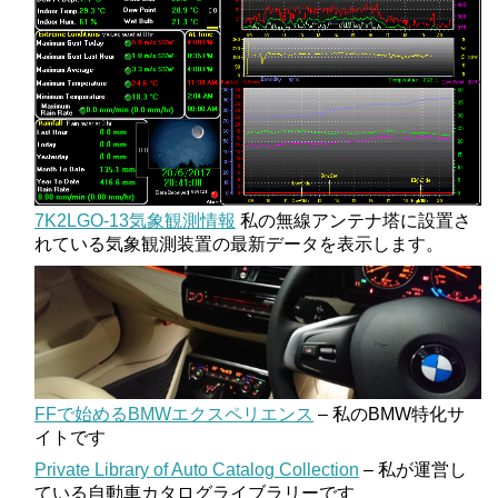
7K2LGO-13気象観測情報
私の無線アンテナ塔に設置さ
れている気象観測装置の最新データを表示します。
FFで始めるBMWエクスペリエンス
– 私のBMW特化サ
イトです
Private Library of Auto Catalog Collection
– 私が運営し
ている自動車カタログライブラリーです