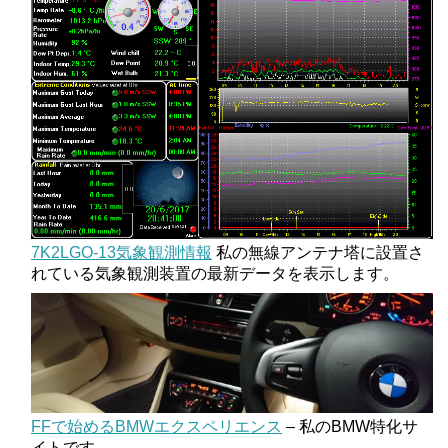
7K2LGO-13気象観測情報
私の無線アンテナ塔に設置さ
れている気象観測装置の最新データを表示します。
FFで始めるBMWエクスペリエンス
– 私のBMW特化サ
イトです