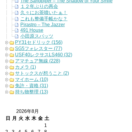
The Sandpiper – The Shadow of Your Smile
１２年ぶりの再会
久々にお茶噴いたぁ！
これも整備手帳かな？
Pirastro – The Jazzer
491 House
小田原スパッツ
PY31セドリック (156)
SG5フォレスター (77)
USF40レクサスLS460 (32)
アマチュア無線 (228)
カメラ (1)
サトックスが想うこと (2)
マイホーム (10)
免許・資格 (31)
持ち物整理 (13)
2026年8月
日
月
火
水
木
金
土
1
2
3
4
5
6
7
8