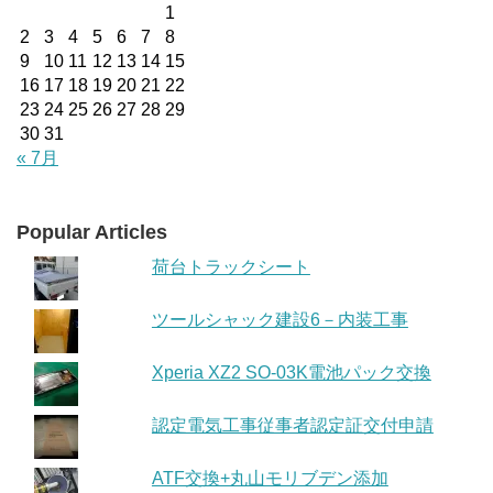
1
2
3
4
5
6
7
8
9
10
11
12
13
14
15
16
17
18
19
20
21
22
23
24
25
26
27
28
29
30
31
« 7月
Popular Articles
荷台トラックシート
ツールシャック建設6－内装工事
Xperia XZ2 SO-03K電池パック交換
認定電気工事従事者認定証交付申請
ATF交換+丸山モリブデン添加