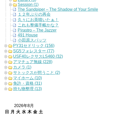
Session (1)
The Sandpiper – The Shadow of Your Smile
１２年ぶりの再会
久々にお茶噴いたぁ！
これも整備手帳かな？
Pirastro – The Jazzer
491 House
小田原スパッツ
PY31セドリック (156)
SG5フォレスター (77)
USF40レクサスLS460 (32)
アマチュア無線 (228)
カメラ (1)
サトックスが想うこと (2)
マイホーム (10)
免許・資格 (31)
持ち物整理 (13)
2026年8月
日
月
火
水
木
金
土