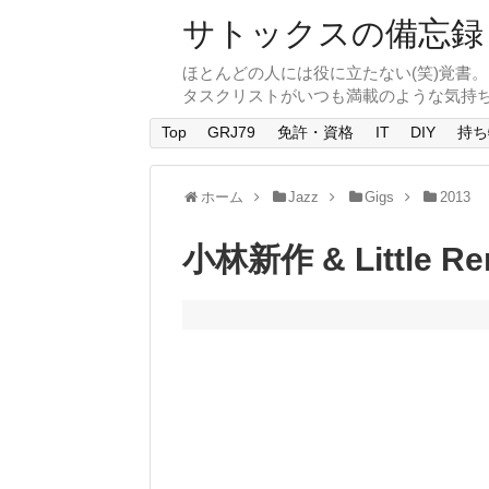
サトックスの備忘録
ほとんどの人には役に立たない(笑)覚書
タスクリストがいつも満載のような気持
Top
GRJ79
免許・資格
IT
DIY
持ち
ホーム
Jazz
Gigs
2013
小林新作 & Little R