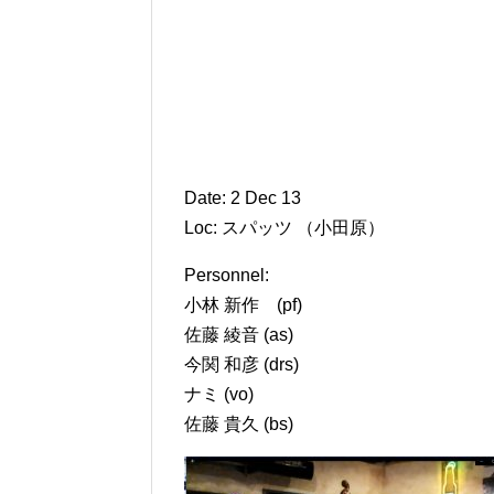
Date: 2 Dec 13
Loc: スパッツ （小田原）
Personnel:
小林 新作 (pf)
佐藤 綾音 (as)
今関 和彦 (drs)
ナミ (vo)
佐藤 貴久 (bs)