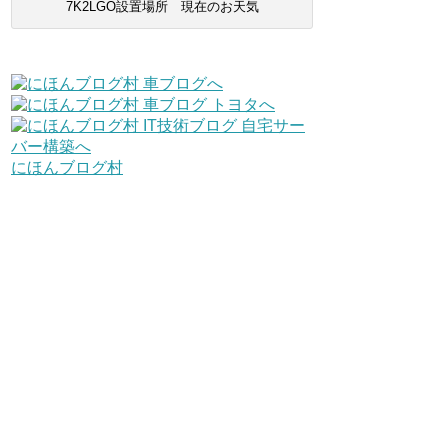
7K2LGO設置場所 現在のお天気
にほんブログ村