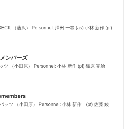
: BECK （藤沢） Personnel: 澤田 一範 (as) 小林 新作 (pf)
メンバーズ
: スパッツ （小田原） Personnel: 小林 新作 (pf) 篠原 完治
emembers
c: スパッツ （小田原） Personnel: 小林 新作 (pf) 佐藤 綾