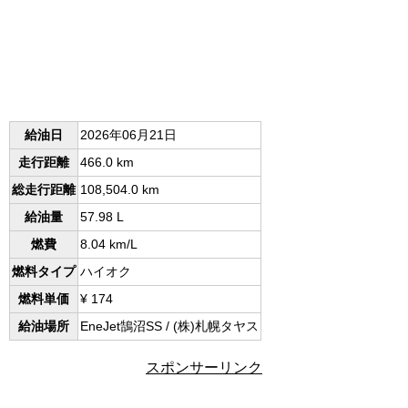
給油日
2026年06月21日
走行距離
466.0 km
総走行距離
108,504.0 km
給油量
57.98 L
燃費
8.04 km/L
燃料タイプ
ハイオク
燃料単価
¥ 174
給油場所
EneJet鵠沼SS / (株)札幌タヤス
スポンサーリンク