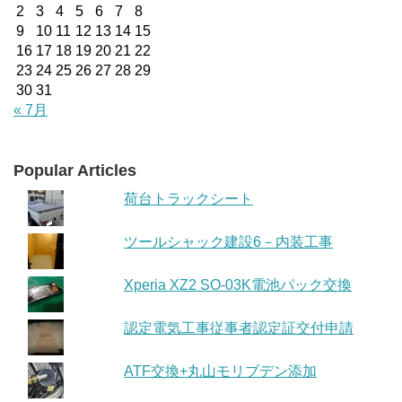
2
3
4
5
6
7
8
9
10
11
12
13
14
15
16
17
18
19
20
21
22
23
24
25
26
27
28
29
30
31
« 7月
Popular Articles
荷台トラックシート
ツールシャック建設6－内装工事
Xperia XZ2 SO-03K電池パック交換
認定電気工事従事者認定証交付申請
ATF交換+丸山モリブデン添加