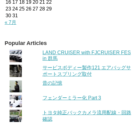
16
17
18
19
20
21
22
23
24
25
26
27
28
29
30
31
« 7月
Popular Articles
LAND CRUISER with FJCRUISER FES
in 群馬
サービスボディー製作121 エアバッグサ
ポートスプリング取付
昔の記憶
フェンダーミラー化 Part 3
トヨタ純正バックカメラ流用配線・回路
確認