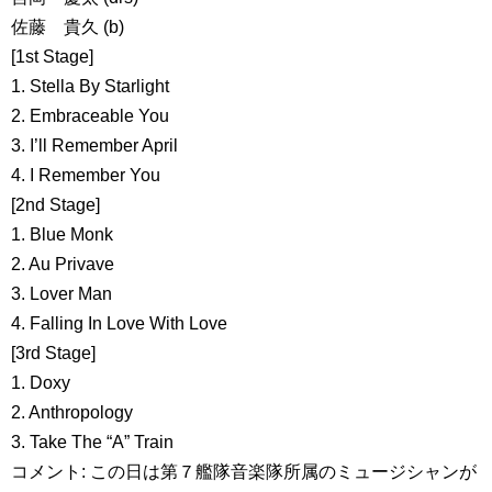
佐藤 貴久 (b)
[1st Stage]
1. Stella By Starlight
2. Embraceable You
3. I’ll Remember April
4. I Remember You
[2nd Stage]
1. Blue Monk
2. Au Privave
3. Lover Man
4. Falling In Love With Love
[3rd Stage]
1. Doxy
2. Anthropology
3. Take The “A” Train
コメント: この日は第７艦隊音楽隊所属のミュージシャンが