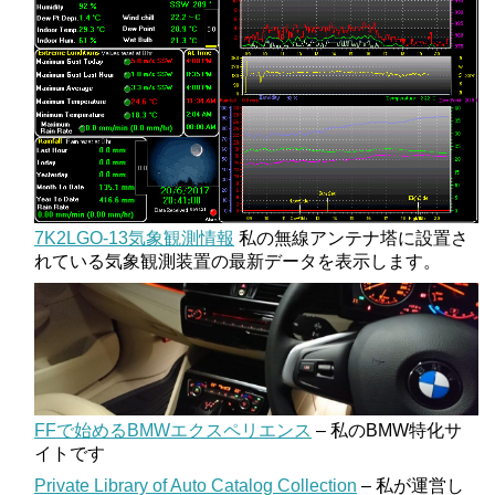
7K2LGO-13気象観測情報
私の無線アンテナ塔に設置さ
れている気象観測装置の最新データを表示します。
FFで始めるBMWエクスペリエンス
– 私のBMW特化サ
イトです
Private Library of Auto Catalog Collection
– 私が運営し