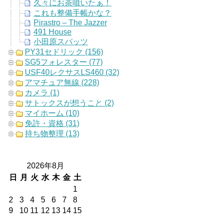
久々にお茶噴いたぁ！
これも整備手帳かな？
Pirastro – The Jazzer
491 House
小田原スパッツ
PY31セドリック (156)
SG5フォレスター (77)
USF40レクサスLS460 (32)
アマチュア無線 (228)
カメラ (1)
サトックスが想うこと (2)
マイホーム (10)
免許・資格 (31)
持ち物整理 (13)
2026年8月
日
月
火
水
木
金
土
1
2
3
4
5
6
7
8
9
10
11
12
13
14
15