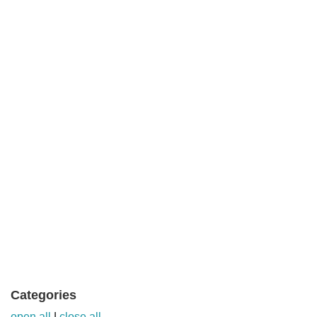
Categories
open all
|
close all